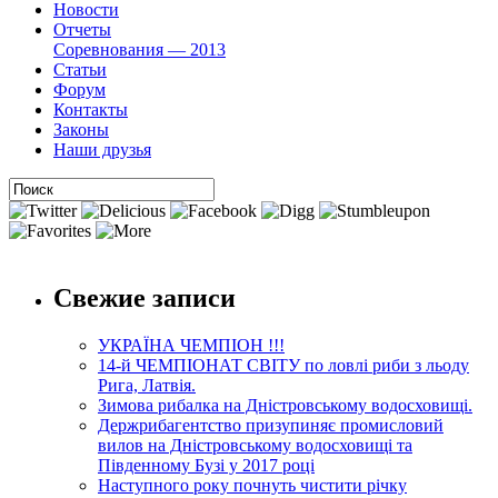
Новости
Отчеты
Соревнования — 2013
Статьи
Форум
Контакты
Законы
Наши друзья
Свежие записи
УКРАЇНА ЧЕМПІОН !!!
14-й ЧЕМПІОНАТ СВІТУ по ловлі риби з льоду
Рига, Латвія.
Зимова рибалка на Дністровському водосховищі.
Держрибагентство призупиняє промисловий
вилов на Дністровському водосховищі та
Південному Бузі у 2017 році
Наступного року почнуть чистити річку