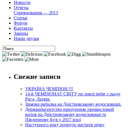
Новости
Отчеты
Соревнования — 2013
Статьи
Форум
Контакты
Законы
Наши друзья
Свежие записи
УКРАЇНА ЧЕМПІОН !!!
14-й ЧЕМПІОНАТ СВІТУ по ловлі риби з льоду
Рига, Латвія.
Зимова рибалка на Дністровському водосховищі.
Держрибагентство призупиняє промисловий
вилов на Дністровському водосховищі та
Південному Бузі у 2017 році
Наступного року почнуть чистити річку