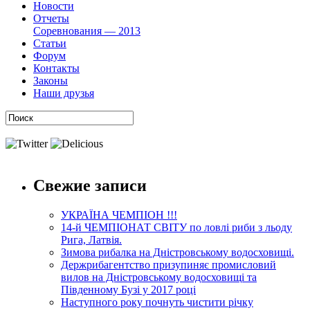
Новости
Отчеты
Соревнования — 2013
Статьи
Форум
Контакты
Законы
Наши друзья
Свежие записи
УКРАЇНА ЧЕМПІОН !!!
14-й ЧЕМПІОНАТ СВІТУ по ловлі риби з льоду
Рига, Латвія.
Зимова рибалка на Дністровському водосховищі.
Держрибагентство призупиняє промисловий
вилов на Дністровському водосховищі та
Південному Бузі у 2017 році
Наступного року почнуть чистити річку